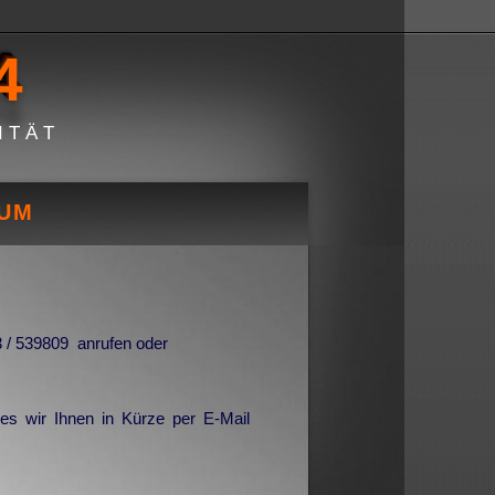
4
ITÄT
SUM
 / 539809 anrufen oder
es wir Ihnen in Kürze per E-Mail