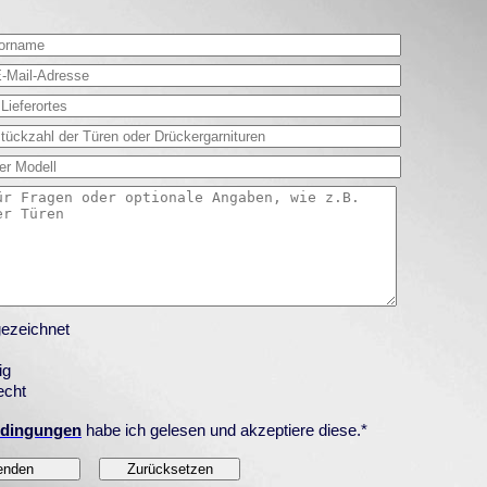
ezeichnet
ig
echt
edingungen
habe ich gelesen und akzeptiere diese.*